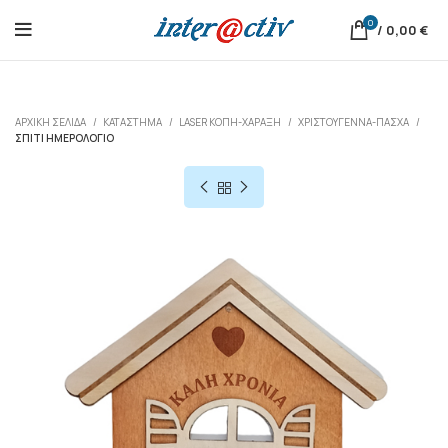
0
/
0,00
€
ΑΡΧΙΚΉ ΣΕΛΊΔΑ
ΚΑΤΆΣΤΗΜΑ
LASER ΚΟΠΗ-ΧΑΡΑΞΗ
ΧΡΙΣΤΟΎΓΕΝΝΑ-ΠΆΣΧΑ
ΣΠΊΤΙ ΗΜΕΡΟΛΌΓΙΟ