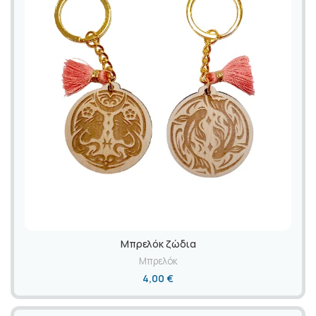
Mπρελόκ ζώδια
Μπρελόκ
4,00
€