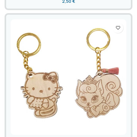
2,50
€