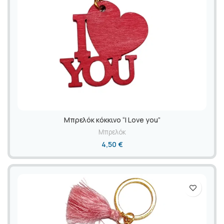
Mπρελόκ κόκκινο “I Love you”
Μπρελόκ
4,50
€