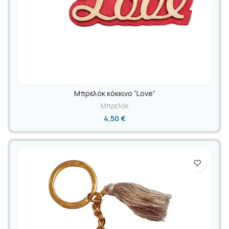
Mπρελόκ κόκκινο “Love”
Μπρελόκ
4,50
€