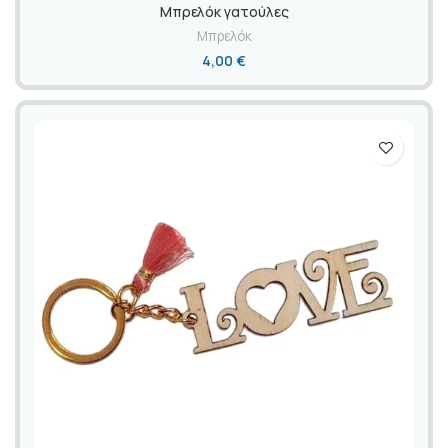
Mπρελόκ γατούλες
Μπρελόκ
4,00
€