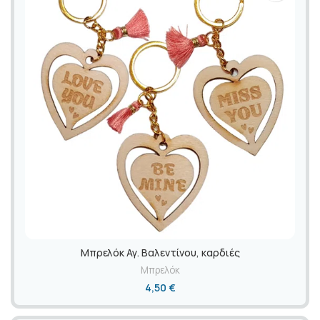
Mπρελόκ Αγ. Βαλεντίνου, καρδιές
Μπρελόκ
4,50
€