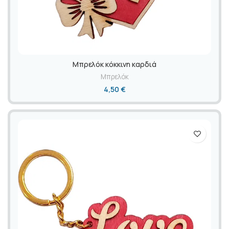
Mπρελόκ κόκκινη καρδιά
Μπρελόκ
4,50
€