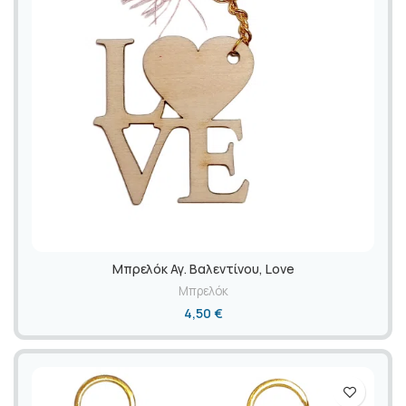
Mπρελόκ Αγ. Βαλεντίνου, Love
Μπρελόκ
4,50
€