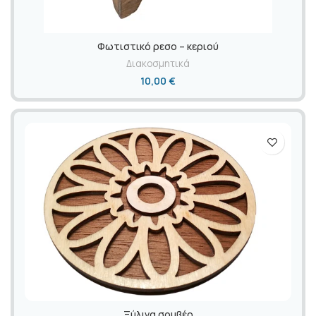
Φωτιστικό ρεσο – κεριού
Διακοσμητικά
10,00
€
Ξύλινα σουβέρ