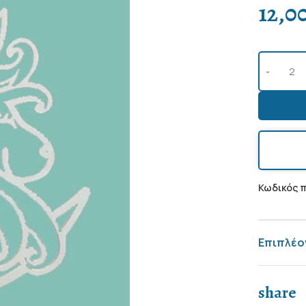
12,0
Κωδικός 
Επιπλέο
share