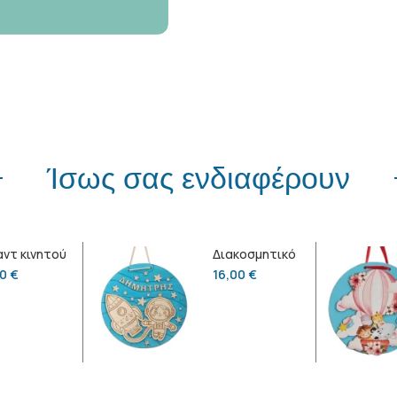
Ίσως σας ενδιαφέρουν
ντ κινητού
Διακοσμητικό
λεφ.
κρεμαστό
00
€
16,00
€
οδόσφαιρο”
διαστημόπλοιο