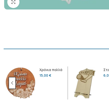
Click to enlarge
Χρόνια πολλά
Στα
μαμά (1)
τη
15,00
€
6,
“Π