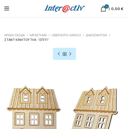
0
/
0,00
€
ΑΡΧΙΚΉ ΣΕΛΊΔΑ
ΚΑΤΆΣΤΗΜΑ
LASER ΚΟΠΗ-ΧΑΡΑΞΗ
ΔΙΑΚΟΣΜΗΤΙΚΆ
ΣΤΆΝΤ ΚΙΝΗΤΟΎ ΤΗΛ. “ΣΠΊΤΙ”