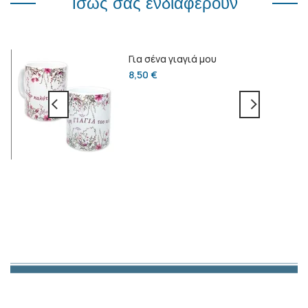
Ίσως σας ενδιαφέρουν
Για σένα γιαγιά μου
8,50
€