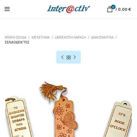
0
/
0,00
€
ΑΡΧΙΚΉ ΣΕΛΊΔΑ
ΚΑΤΆΣΤΗΜΑ
LASER ΚΟΠΗ-ΧΑΡΑΞΗ
ΔΙΑΚΟΣΜΗΤΙΚΆ
ΣΕΛΙΔΟΔΕΊΚΤΕΣ