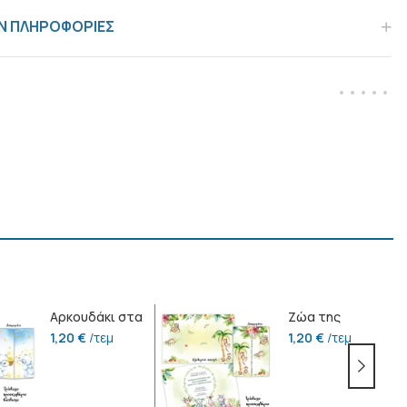
Ν ΠΛΗΡΟΦΟΡΙΕΣ
Αρκουδάκι στα
Ζώα της
αστέρια
ζούγκλας
1,20
€
/τεμ
1,20
€
/τεμ