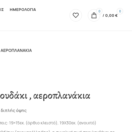
ΙΣ
ΗΜΕΡΟΛΟΓΙΑ
0
0
/
0,00
€
, ΑΕΡΟΠΛΑΝΆΚΙΑ
ουδάκι , αεροπλανάκια
 διπλής όψης
εις: 19×15εκ. (όρθιο κλειστό), 19Χ30εκ. (ανοιχτό)