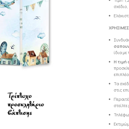
Τιμή: 1
σχέδιο,
Ελάχιστ
ΧΡΗΣΙΜΕΣ
Συνδυάσ
σαπου
ίδια με 
Η τιμή
προσκλη
επιπλέο
Τα σχέδ
στις επ
Περαιτέ
στείλτε 
Τηλέφων
Εκτιμώμ