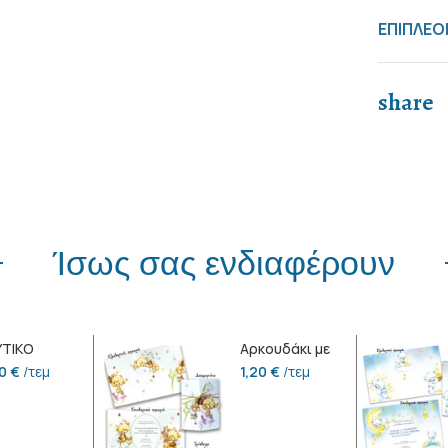
ΕΠΙΠΛΕΟ
share
Ίσως σας ενδιαφέρουν
ΥΤΙΚΟ
Αρκουδάκι με
λουλούδια
50
€
/τεμ
1,20
€
/τεμ