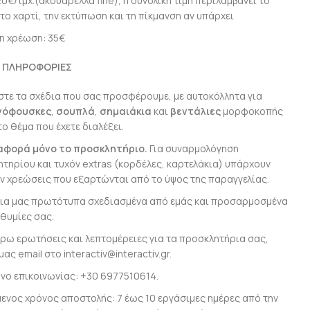
,20€/τμχ.(ακουαρέλλα fine), η συνολική τιμή περιλαμβάνει το
 το χαρτί, την εκτύπωση και τη πίκμανση αν υπάρχει
η χρέωση: 35€
 ΠΛΗΡΟΦΟΡΙΕΣ
τε τα σχέδια που σας προσφέρουμε, με αυτοκόλλητα για
νόφουσκες
,
σουπλά
,
σημαιάκια
και
βεντάλιες
μορφοκοπής
το θέμα που έχετε διαλέξει.
 αφορά μόνο το προσκλητήριο.
Για συναρμολόγηση
τηρίου και τυχόν extras (κορδέλες, καρτελάκια) υπάρχουν
ν χρεώσεις που εξαρτώνται από το ύψος της παραγγελίας.
ια μας πρωτότυπα σχεδιασμένα από εμάς και προσαρμοσμένα
ιθυμίες σας.
ρω ερωτήσεις και λεπτομέρειες για τα προσκλητήρια σας,
μας email στο interactiv@interactiv.gr.
ο επικοινωνίας: +30 6977510614.
ενος χρόνος αποστολής: 7 έως 10 εργάσιμες ημέρες από την