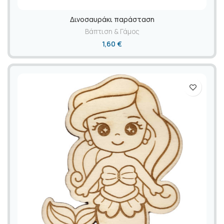
Δινοσαυράκι παράσταση
Βάπτιση & Γάμος
1,60
€