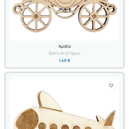
Άμαξα
Βάπτιση & Γάμος
1,40
€