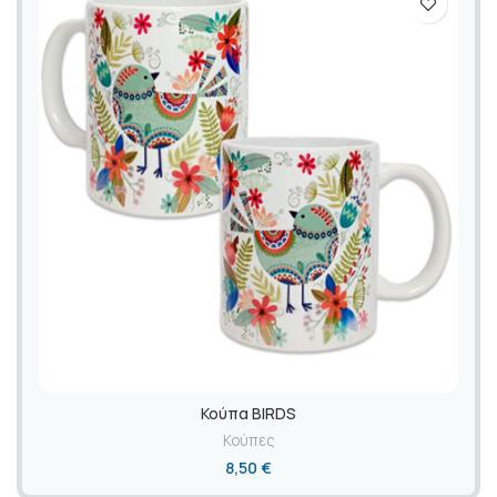
Κούπα BIRDS
Κούπες
8,50
€