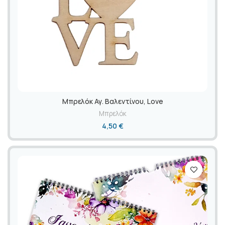
Mπρελόκ Αγ. Βαλεντίνου, Love
Μπρελόκ
4,50
€